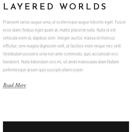
LAYERED WORLDS
Praesent varius augue urna, ut scelerisque augue lobortis eget. Fusce
eros diam, finibus eget quam at, mattis placerat nulla. Nulla id est
vehicula enim id, dapibus sem. Integer auctor, massa id rhoncus
efficitur, sem magna dignissim velit, ut facilisis enim neque nec velit.
Vestibulum posuere urna non ante commodo, quis accumsan orci
hendrerit. Nulla bibendum orci mi, sit amet malesuada diam Nullam
pellentesque ipsum quis suscipit ullamcorper.
Read More
Video