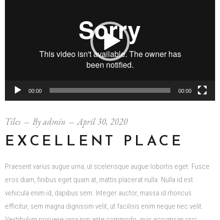
Player
00:00
00:00
Tiles
By
admin
April 30, 2020
EXCELLENT PLACE
Praesent varius augue urna, ut scelerisque augue lobortis eget. Fusce
eros diam, finibus eget quam at, mattis placerat nulla. Nulla id est
vehicula enim id, dapibus sem. Integer auctor, massa id rhoncus
efficitur, sem magna dignissim velit, ut facilisis enim neque nec velit.
Vestibulum posuere urna non ante commodo, quis accumsan orci