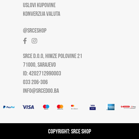
USLOVI KUPOVINE
KONVERZIJA VALUTA
@SRCESHOP
SRCE D.O.O, HIMZE POLOVINE 21
71000, SARAJEVO
ID: 4202712990003
033 206-306
INFO@SRCEDOO.BA
Copyright: Srce Shop