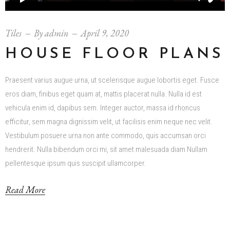
Tiles
By
admin
April 9, 2020
HOUSE FLOOR PLANS
Praesent varius augue urna, ut scelerisque augue lobortis eget. Fusce
eros diam, finibus eget quam at, mattis placerat nulla. Nulla id est
vehicula enim id, dapibus sem. Integer auctor, massa id rhoncus
efficitur, sem magna dignissim velit, ut facilisis enim neque nec velit.
Vestibulum posuere urna non ante commodo, quis accumsan orci
hendrerit. Nulla bibendum orci mi, sit amet malesuada diam Nullam
pellentesque ipsum quis suscipit ullamcorper.
Read More