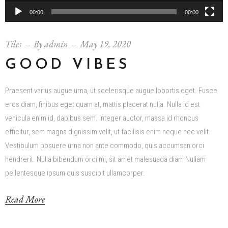
00:00
00:00
Tiles
By
admin
May 19, 2020
GOOD VIBES
Praesent varius augue urna, ut scelerisque augue lobortis eget. Fusce
eros diam, finibus eget quam at, mattis placerat nulla. Nulla id est
vehicula enim id, dapibus sem. Integer auctor, massa id rhoncus
efficitur, sem magna dignissim velit, ut facilisis enim neque nec velit.
Vestibulum posuere urna non ante commodo, quis accumsan orci
hendrerit. Nulla bibendum orci mi, sit amet malesuada diam Nullam
pellentesque ipsum quis suscipit ullamcorper.
Read More