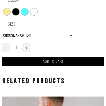
COLOR
SIZE
Srce loop quantity
‒
+
ADD TO CART
RELATED PRODUCTS