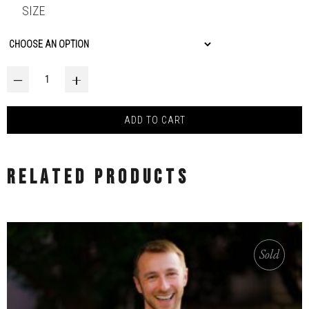
SIZE
KRALJ – DESIGN BY VANJA LAZIĆ quantity
‒
+
ADD TO CART
RELATED PRODUCTS
Sold