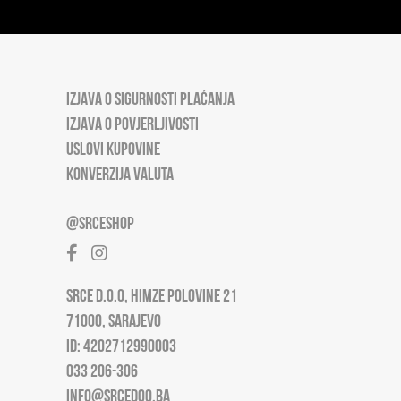
IZJAVA O SIGURNOSTI PLAĆANJA
IZJAVA O POVJERLJIVOSTI
USLOVI KUPOVINE
KONVERZIJA VALUTA
@SRCESHOP
SRCE D.O.O, HIMZE POLOVINE 21
71000, SARAJEVO
ID: 4202712990003
033 206-306
INFO@SRCEDOO.BA