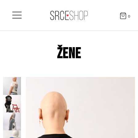
0
ŽENE