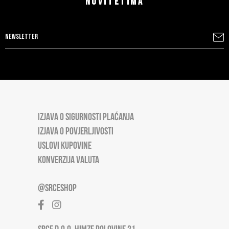
NOVITETIMA
IZJAVA O SIGURNOSTI PLAĆANJA
IZJAVA O POVJERLJIVOSTI
USLOVI KUPOVINE
KONVERZIJA VALUTA
@SRCESHOP