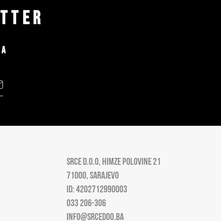
ETTER
MA
SRCE D.O.O, HIMZE POLOVINE 21
71000, SARAJEVO
ID: 4202712990003
033 206-306
INFO@SRCEDOO.BA