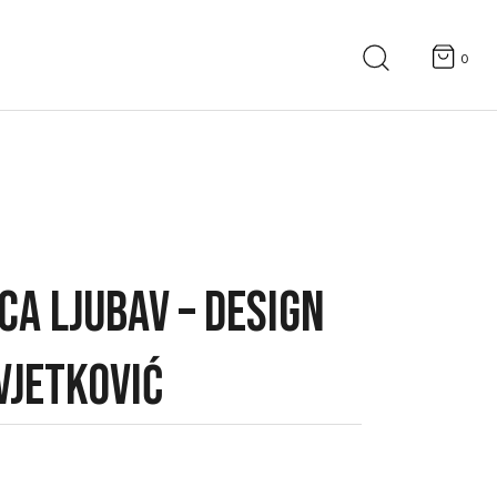
Search
for:
0
ICA LJUBAV – DESIGN
VJETKOVIĆ