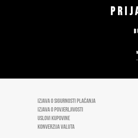
PRIJ
B
IZJAVA O SIGURNOSTI PLAĆANJA
IZJAVA O POVJERLJIVOSTI
USLOVI KUPOVINE
KONVERZIJA VALUTA