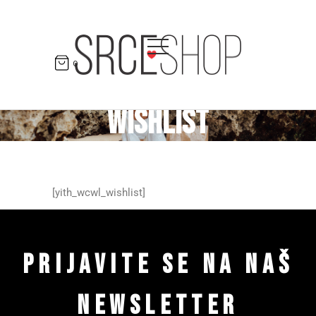
0
WISHLIST
[yith_wcwl_wishlist]
PRIJAVITE SE NA NAŠ
NEWSLETTER