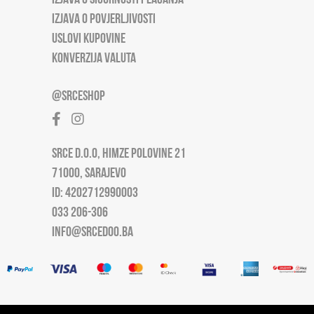
IZJAVA O POVJERLJIVOSTI
USLOVI KUPOVINE
KONVERZIJA VALUTA
@SRCESHOP
SRCE D.O.O, HIMZE POLOVINE 21
71000, SARAJEVO
ID: 4202712990003
033 206-306
INFO@SRCEDOO.BA