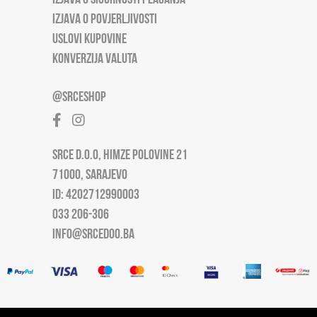
IZJAVA O POVJERLJIVOSTI
USLOVI KUPOVINE
KONVERZIJA VALUTA
@SRCESHOP
SRCE D.O.O, HIMZE POLOVINE 21
71000, SARAJEVO
ID: 4202712990003
033 206-306
INFO@SRCEDOO.BA